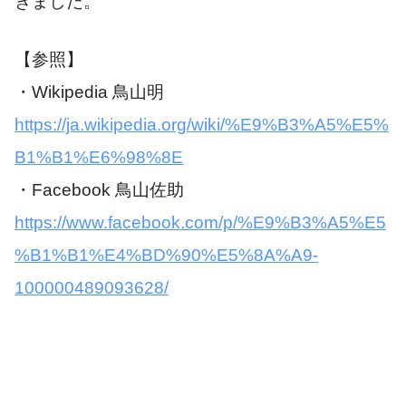
きました。
【参照】
・Wikipedia 鳥山明
https://ja.wikipedia.org/wiki/%E9%B3%A5%E5%
B1%B1%E6%98%8E
・Facebook 鳥山佐助
https://www.facebook.com/p/%E9%B3%A5%E5
%B1%B1%E4%BD%90%E5%8A%A9-
100000489093628/