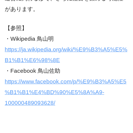
があります。
【参照】
・Wikipedia 鳥山明
https://ja.wikipedia.org/wiki/%E9%B3%A5%E5%
B1%B1%E6%98%8E
・Facebook 鳥山佐助
https://www.facebook.com/p/%E9%B3%A5%E5
%B1%B1%E4%BD%90%E5%8A%A9-
100000489093628/