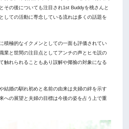
の後についても注目され1st Buddyを桃さんと
としての活動に専念している流れは多くの話題を
に積極的なイクメンとしての一面も評価されてい
職業と世間の注目点としてアンチの声とヒモ説の
て触れられることもあり誤解や揶揄の対象になる
や結婚の馴れ初めと名前の由来は夫婦の絆を示す
来への展望と夫婦の目標は今後の姿を占う上で重