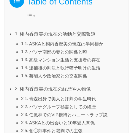
Table of Contents
栩内香澄美の現在の活動と交際報道
ASKAと栩内香澄美の現在は半同棲か
パソナ南部の妻との関係と噂
高級マンション生活と支援者の存在
逮捕後の判決と執行猶予明けの生活
芸能人や政治家との交友関係
栩内香澄美の現在の経歴や人物像
青森出身で美人と評判の学生時代
パソナグループ秘書としての経歴
任風林でのVIP接待とハニートラップ説
ASKAとの出会いと10年愛人関係
覚◯剤事件と裁判での主張