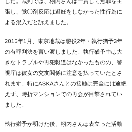
した。裁判では、栩内さんは一貫して無罪を主
張し、覚◯剤反応は避妊をしなかった性行為に
よる混入だと訴えました。
2015年1月、東京地裁は懲役2年・執行猶予3年
の有罪判決を言い渡しました。執行猶予中は大
きなトラブルや再犯報道はなかったものの、警
視庁は彼女の交友関係に注意を払っていたとさ
れます。特にASKAさんとの接触は完全には途絶
えず、時折マンションでの再会が目撃されてい
ました。
執行猶予が明けた後、栩内さんは表立った活動