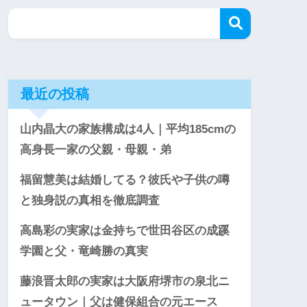
最近の投稿
山内晶大の家族構成は4人｜平均185cmの
高身長一家の父親・母親・弟
福留慧美は結婚してる？彼氏や子供の噂
と独身説の真相を徹底調査
高島彩の実家は金持ちで世田谷区の成蹊
学園と父・竜崎勝の真実
藤浪晋太郎の実家は大阪府堺市の泉北ニ
ュータウン｜父は健保組合の元エース