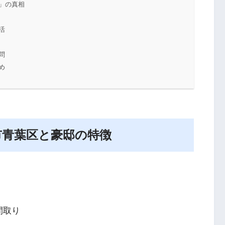
」の真相
活
問
め
市青葉区と豪邸の特徴
間取り