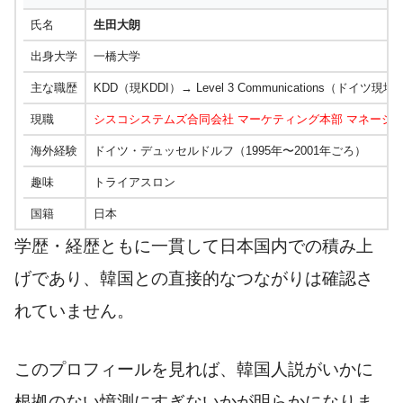
氏名
生田大朗
出身大学
一橋大学
主な職歴
KDD（現KDDI）→ Level 3 Communications（
現職
シスコシステムズ合同会社 マーケティング本部 マネージ
海外経験
ドイツ・デュッセルドルフ（1995年〜2001年ごろ）
趣味
トライアスロン
国籍
日本
学歴・経歴ともに一貫して日本国内での積み上
げであり、韓国との直接的なつながりは確認さ
れていません。
このプロフィールを見れば、韓国人説がいかに
根拠のない憶測にすぎないかが明らかになりま