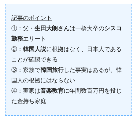
記事のポイント
①：父・
生田大朗さん
は一橋大卒の
シスコ
勤務
エリート
②：
韓国人説
に根拠はなく、日本人である
ことが確認できる
③：家族で
韓国旅行
した事実はあるが、韓
国人の根拠にはならない
④：実家は
音楽教育
に年間数百万円を投じ
た金持ち家庭