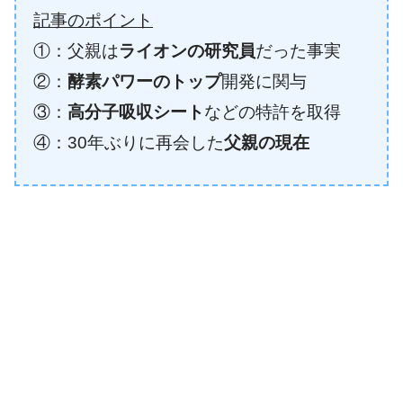
記事のポイント
①：父親は
ライオンの研究員
だった事実
②：
酵素パワーのトップ
開発に関与
③：
高分子吸収シート
などの特許を取得
④：30年ぶりに再会した
父親の現在