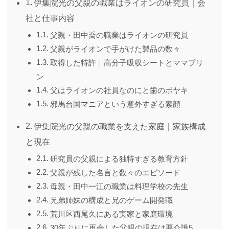
伊集院光の父親の職業はライオンの研究員｜会
社と仕事内容
父親・田中喬の職業はライオンの研究員
父親がライオンで手がけた製品の数々
取得した特許｜高分子吸収シートとママプリ
ン
父はライオンの社員なのにと歯のボヤキ
邪馬台国マニアという意外すぎる素顔
伊集院光の父親の職業を支えた家庭｜家族構成
と現在
研究員の父親による独特すぎる教育方針
父親が残した名言と数々のエピソード
母親・田中一江の職業は料理学校の先生
兄弟姉妹の構成と兄のゲーム開発職
荒川区西尾久にある実家と家庭環境
30年ぶりに再会した父親の現在は要介護5