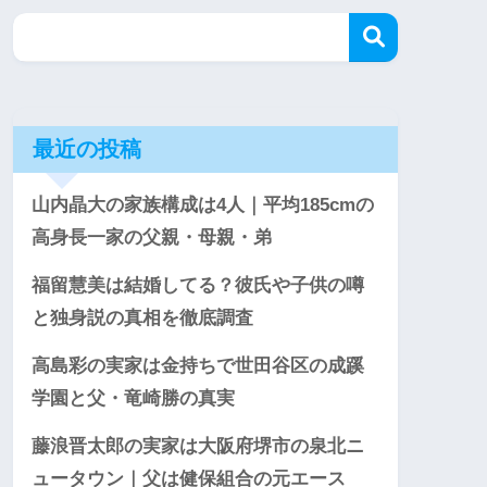
最近の投稿
山内晶大の家族構成は4人｜平均185cmの
高身長一家の父親・母親・弟
福留慧美は結婚してる？彼氏や子供の噂
と独身説の真相を徹底調査
高島彩の実家は金持ちで世田谷区の成蹊
学園と父・竜崎勝の真実
藤浪晋太郎の実家は大阪府堺市の泉北ニ
ュータウン｜父は健保組合の元エース