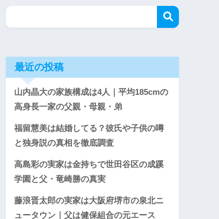
最近の投稿
山内晶大の家族構成は4人｜平均185cmの
高身長一家の父親・母親・弟
福留慧美は結婚してる？彼氏や子供の噂
と独身説の真相を徹底調査
高島彩の実家は金持ちで世田谷区の成蹊
学園と父・竜崎勝の真実
藤浪晋太郎の実家は大阪府堺市の泉北ニ
ュータウン｜父は健保組合の元エース