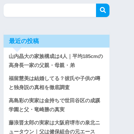
最近の投稿
山内晶大の家族構成は4人｜平均185cmの
高身長一家の父親・母親・弟
福留慧美は結婚してる？彼氏や子供の噂
と独身説の真相を徹底調査
高島彩の実家は金持ちで世田谷区の成蹊
学園と父・竜崎勝の真実
藤浪晋太郎の実家は大阪府堺市の泉北ニ
ュータウン｜父は健保組合の元エース