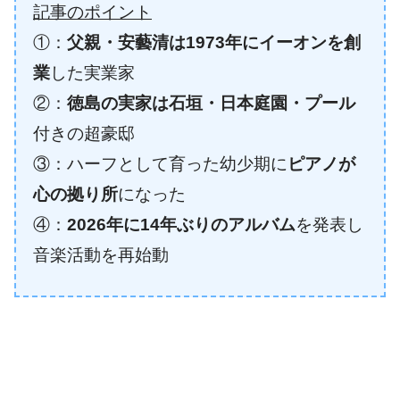
記事のポイント
①：
父親・安藝清は1973年にイーオンを創
業
した実業家
②：
徳島の実家は石垣・日本庭園・プール
付きの超豪邸
③：ハーフとして育った幼少期に
ピアノが
心の拠り所
になった
④：
2026年に14年ぶりのアルバム
を発表し
音楽活動を再始動